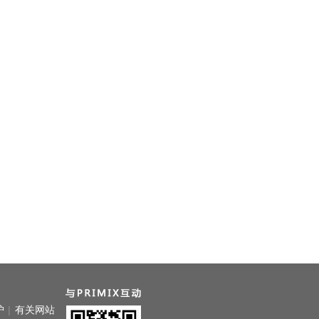
护
|
有关网站